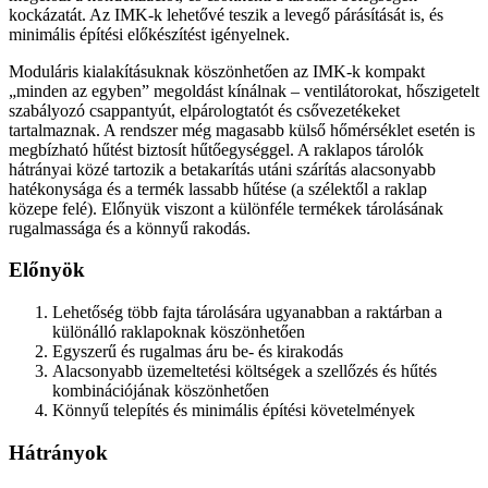
kockázatát. Az IMK-k lehetővé teszik a levegő párásítását is, és
minimális építési előkészítést igényelnek.
Moduláris kialakításuknak köszönhetően az IMK-k kompakt
„minden az egyben” megoldást kínálnak – ventilátorokat, hőszigetelt
szabályozó csappantyút, elpárologtatót és csővezetékeket
tartalmaznak. A rendszer még magasabb külső hőmérséklet esetén is
megbízható hűtést biztosít hűtőegységgel. A raklapos tárolók
hátrányai közé tartozik a betakarítás utáni szárítás alacsonyabb
hatékonysága és a termék lassabb hűtése (a szélektől a raklap
közepe felé). Előnyük viszont a különféle termékek tárolásának
rugalmassága és a könnyű rakodás.
Előnyök
L
ehetőség több fajta tárolására ugyanabban a raktárban a
különálló raklapoknak köszönhetően
E
gyszerű és rugalmas áru be- és kirakodás
A
lacsonyabb üzemeltetési költségek a szellőzés és hűtés
kombinációjának köszönhetően
K
önnyű telepítés és minimális építési követelmények
Hátrányok