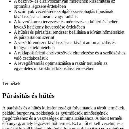
A beszívó- és elszívószárnyak méretének kiszámítása az
optimális légcsere érdekében
A szárnyak vezérlésére szolgáló szervohajtás típusának
kiválasztása -. lineáris vagy radiális
A keverőkamra tervezése és méretezése a kültéri és beltéri
levegő hatékony keveredése érdekében
A hűtési és párásítási rendszer beállítása a kívánt hőmérséklet
és páratartalom szerint
A vezérlőrendszer kiválasztása a kívánt automatizálás és
felügyelet tekintetében
A raklapok feletti elszívócsövek elrendezése és a szellőzéshez
való csatlakozásuk
A levegőáramlás optimalizálása a raktár területén az
egyenletes mikroklíma biztosítása érdekében
.
Termékek
Párásítás és hűtés
A párásítás és a hűtés kulcsfontosságú folyamatok a tárolt termékek,
például burgonya, zöldségek és gyümölcsök minőségének
megőrzéséhez és a veszteségek minimalizálásához. A tárolt termék
élő anyag, amely légzéssel hőt termel. Ezt a hőt el kell vezetni, és a
terméket le kell hűteni a biológiai folyamatok lassítása és a minőség