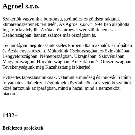
Agroel s.r.o.
Szakértők vagyunk a burgonya, gyümölcs és zöldség raktárak
klímarendszereinek területén. Az Agroel s.r.o.-t 1994-ben alapította
Ing. Václav Mydlil. Azóta erős hírnevet szereztünk nemcsak
Csehországban, hanem számos más országban is.
Technológiai megoldásaink széles körben alkalmazhatók Európában
és Ázsia egyes részein. Működünk Csehországban és Szlovákiában,
Lengyelországban, Németországban, Ukrajnában, Szlovéniában,
Magyarországon, Horvátországban, Ausztriában és Oroszországban.
Tevékenységünk még Kazahsztánig is kiterjed.
Évtizedes tapasztalatunknak, valamint a minőség és innováció iránti
folyamatos elkötelezettségünknek köszönhetően a vezető beszállítók
közé tartozunk az iparágban, mind a hazai, mind a nemzetközi
piacon.
1432
+
Befejezett projektek