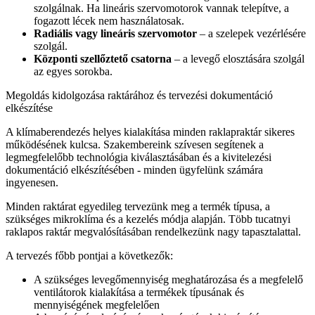
szolgálnak. Ha lineáris szervomotorok vannak telepítve, a
fogazott lécek nem használatosak.
Radiális vagy lineáris szervomotor
– a szelepek vezérlésére
szolgál.
Központi szellőztető csatorna
– a levegő elosztására szolgál
az egyes sorokba.
Megoldás kidolgozása raktárához és tervezési dokumentáció
elkészítése
A klímaberendezés helyes kialakítása minden raklapraktár sikeres
működésének kulcsa. Szakembereink szívesen segítenek a
legmegfelelőbb technológia kiválasztásában és a kivitelezési
dokumentáció elkészítésében - minden ügyfelünk számára
ingyenesen.
Minden raktárat egyedileg tervezünk meg a termék típusa, a
szükséges mikroklíma és a kezelés módja alapján. Több tucatnyi
raklapos raktár megvalósításában rendelkezünk nagy tapasztalattal.
A tervezés főbb pontjai a következők:
A szükséges levegőmennyiség meghatározása és a megfelelő
ventilátorok kialakítása a termékek típusának és
mennyiségének megfelelően