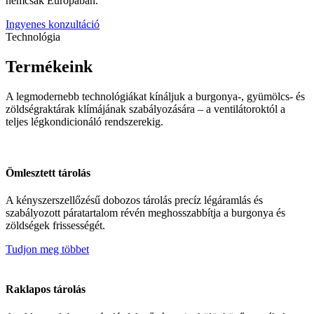
nemcsak Európában.
Ingyenes konzultáció
Technológia
Termékeink
A legmodernebb technológiákat kínáljuk a burgonya-, gyümölcs- és
zöldségraktárak klímájának szabályozására – a ventilátoroktól a
teljes légkondicionáló rendszerekig.
Ömlesztett tárolás
A kényszerszellőzésű dobozos tárolás precíz légáramlás és
szabályozott páratartalom révén meghosszabbítja a burgonya és
zöldségek frissességét.
Tudjon meg többet
Raklapos tárolás