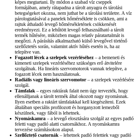
képes megtartani. Ily módon a szabad víz cseppek
formájában, amely rátapadna a tárolt anyagra és tárolási
betegségeket okozna, nem juthat be a tárolási területre. A víz
párologtatásával a panelek hőmérséklete is csökken, ami a
rajtuk áthaladó levegő hőmérsékletének csökkenését
eredményezi. Ez a lehűtött levegő felhasználható a tárolt
termék hűtésére, miközben magas relatív páratartalmát is
megőrzi. A párásítás alkalmazható külső levegővel történő
szellőztetés során, valamint aktív hűtés esetén is, ha az
telepítve van.
Fogazott lécek a szelepek vezérléséhez
– a bemeneti és
kimeneti szelepek vezérléséhez szükséges erő átvitelére
szolgálnak. Ha lineáris szervomotorok vannak telepítve, a
fogazott lécek nem használatosak.
Radiális vagy lineáris szervomotor
– a szelepek vezérlésére
szolgál.
Támfalak
– egyes raktárak falait nem úgy tervezték, hogy
ellenálljanak a tárolt termék által okozott nagy nyomásnak.
Ilyen esetben a raktárt támfalakkal kell kiegészíteni. Ezek
általában speciális profilozott és horganyzott lemezből
készülnek, vagy fából is lehetnek.
Nyomáskamra
– a levegő elosztására szolgál az egyes padló
feletti vagy padló alatti csatornákhoz. A nyomáskamra
tervezése számításokon alapul.
Szellőztető csatornák
– lehetnek padló felettiek vagy padló