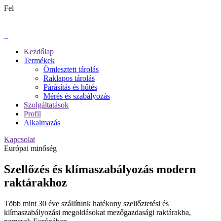
Fel
Kezdőlap
Termékek
Ömlesztett tárolás
Raklapos tárolás
Párásítás és hűtés
Mérés és szabályozás
Szolgáltatások
Profil
Alkalmazás
Kapcsolat
Európai minőség
Szellőzés és klímaszabályozás modern
raktárakhoz
Több mint 30 éve szállítunk hatékony szellőztetési és
klímaszabályozási megoldásokat mezőgazdasági raktárakba,