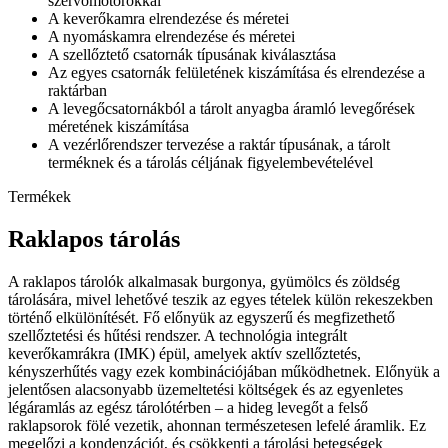
szervomotorokkal
A keverőkamra elrendezése és méretei
A nyomáskamra elrendezése és méretei
A szellőztető csatornák típusának kiválasztása
Az egyes csatornák felületének kiszámítása és elrendezése a
raktárban
A levegőcsatornákból a tárolt anyagba áramló levegőrések
méretének kiszámítása
A vezérlőrendszer tervezése a raktár típusának, a tárolt
terméknek és a tárolás céljának figyelembevételével
Termékek
Raklapos tárolás
A raklapos tárolók alkalmasak burgonya, gyümölcs és zöldség
tárolására, mivel lehetővé teszik az egyes tételek külön rekeszekben
történő elkülönítését. Fő előnyük az egyszerű és megfizethető
szellőztetési és hűtési rendszer. A technológia integrált
keverőkamrákra (IMK) épül, amelyek aktív szellőztetés,
kényszerhűtés vagy ezek kombinációjában működhetnek. Előnyük a
jelentősen alacsonyabb üzemeltetési költségek és az egyenletes
légáramlás az egész tárolótérben – a hideg levegőt a felső
raklapsorok fölé vezetik, ahonnan természetesen lefelé áramlik. Ez
megelőzi a kondenzációt, és csökkenti a tárolási betegségek