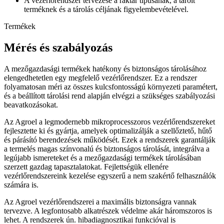
A vezérlőrendszer tervezése a raktár típusának, a tárolt
terméknek és a tárolás céljának figyelembevételével.
Termékek
Mérés és szabályozás
A mezőgazdasági termékek hatékony és biztonságos tárolásához
elengedhetetlen egy megfelelő vezérlőrendszer. Ez a rendszer
folyamatosan méri az összes kulcsfontosságú környezeti paramétert,
és a beállított tárolási rend alapján elvégzi a szükséges szabályozási
beavatkozásokat.
Az Agroel a legmodernebb mikroprocesszoros vezérlőrendszereket
fejlesztette ki és gyártja, amelyek optimalizálják a szellőztető, hűtő
és párásító berendezések működését. Ezek a rendszerek garantálják
a termelés magas színvonalú és biztonságos tárolását, integrálva a
legújabb ismereteket és a mezőgazdasági termékek tárolásában
szerzett gazdag tapasztalatokat. Fejlettségük ellenére
vezérlőrendszereink kezelése egyszerű a nem szakértő felhasználók
számára is.
Az Agroel vezérlőrendszerei a maximális biztonságra vannak
tervezve. A legfontosabb alkatrészek védelme akár háromszoros is
lehet. A rendszerek ún. hibadiagnosztikai funkcióval is