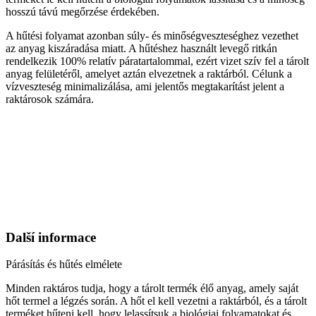
hosszú távú megőrzése érdekében.
A hűtési folyamat azonban súly- és minőségveszteséghez vezethet
az anyag kiszáradása miatt. A hűtéshez használt levegő ritkán
rendelkezik 100% relatív páratartalommal, ezért vizet szív fel a tárolt
anyag felületéről, amelyet aztán elvezetnek a raktárból. Célunk a
vízveszteség minimalizálása, ami jelentős megtakarítást jelent a
raktárosok számára.
Další informace
Párásítás és hűtés elmélete
Minden raktáros tudja, hogy a tárolt termék élő anyag, amely saját
hőt termel a légzés során. A hőt el kell vezetni a raktárból, és a tárolt
terméket hűteni kell, hogy lelassítsuk a biológiai folyamatokat és