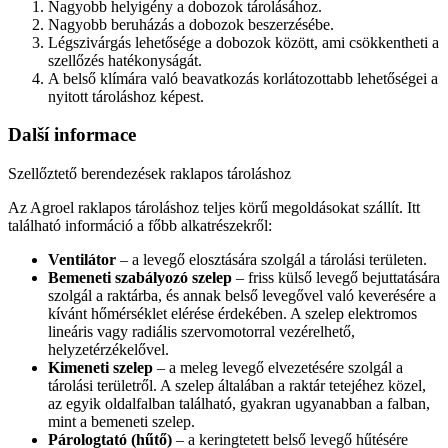
N
agyobb helyigény a dobozok tárolásához.
N
agyobb beruházás a dobozok beszerzésébe.
L
égszivárgás lehetősége a dobozok között, ami csökkentheti a
szellőzés hatékonyságát.
A
belső klímára való beavatkozás korlátozottabb lehetőségei a
nyitott tároláshoz képest.
Další informace
Szellőztető berendezések raklapos tároláshoz
Az Agroel raklapos tároláshoz teljes körű megoldásokat szállít. Itt
található információ a főbb alkatrészekről:
Ventilátor
– a levegő elosztására szolgál a tárolási területen.
Bemeneti szabályozó szelep
– friss külső levegő bejuttatására
szolgál a raktárba, és annak belső levegővel való keverésére a
kívánt hőmérséklet elérése érdekében. A szelep elektromos
lineáris vagy radiális szervomotorral vezérelhető,
helyzetérzékelővel.
Kimeneti szelep
– a meleg levegő elvezetésére szolgál a
tárolási területről. A szelep általában a raktár tetejéhez közel,
az egyik oldalfalban található, gyakran ugyanabban a falban,
mint a bemeneti szelep.
Párologtató (hűtő)
– a keringtetett belső levegő hűtésére