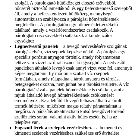
szolgál. A párologtató hűtőközeget elosztó csövekből,
hőcserét biztosító lamellákból és egy befecskendező szelepből
áll, amely a befecskendezett hűtőközeg mennyiségét
automatikusan szabályozza a párolgási hőmérsékletnek
megfelelően. A párologtatón egy hőmérséklet-érzékelő
található, amely a vezérlőrendszerhez csatlakozik. A
párologtató rézcsövekkel csatlakozik a kondenzátor
egységhez.
Légnedvesítő panelek
– a levegő nedvesítésére szolgálnak
párolgás elvén, vízcseppek képzése nélkül. A párolgás egy
speciális porózus anyagon történik, amely folyamatosan
telítve van vízzel az újrahasznosító egységből. A nedvesítő
paneleken áthaladó levegő csak annyi vizet vesz fel, amennyit
képes megtartani. Ily módon a szabad víz cseppek
formájában, amely rátapadna a tárolt anyagra és tárolási
betegségeket okozna, nem juthat be a tárolási területre. A víz
párologtatásával a panelek hőmérséklete is csökken, ami a
rajtuk áthaladó levegő hőmérsékletének csökkenését
eredményezi. Ez a lehűtött levegő felhasználható a tárolt
termék hűtésére, miközben magas relatív páratartalmát is
megőrzi. A párásítás alkalmazható külső levegővel történő
szellőztetés során, valamint aktív hűtés esetén is, ha az
telepítve van.
Fogazott lécek a szelepek vezérléséhez
– a bemeneti és
kimeneti szelepek vezérléséhez szükséges erő átvitelére