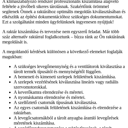
A klímaszabályozó rendszer professzionális kiszámítása alapvető
feltétele a jövőbeli sikeres tárolásnak. Szakértőink örömmel
segítenek Önnek a raktárához optimális megoldás kiválasztásában és
elkészítik az építési dokumentációhoz szükséges dokumentumokat.
Ezt a szolgáltatást minden ügyfelünknek ingyenesen nyújtjuk!
A raktár kiszámítása és tervezése nem egyszerű feladat. Már több
száz alternatív raktárral foglalkoztunk – bízza ránk az Ön raktárának
megoldását is.
A megoldandó kérdések különösen a következő elemeket foglalják
magukban:
A szükséges levegőmennyiség és a ventilátorok kiválasztása a
tárolt termék típusától és mennyiségétől függően.
A bemeneti és kimeneti szelepek felületének kiszámítása.
A szelepek vezérlésének kiválasztása lineáris vagy radiális
szervomotorokkal.
A keverőkamra elrendezése és méretei.
A nyomáskamra elrendezése és méretei.
A szellőztető csatornák típusának kiválasztása.
Az egyes csatornák felületének kiszámítása és elrendezése a
raktárban.
A levegőcsatornákból a tárolt anyagba áramló levegőrések
méretének kiszámítása.