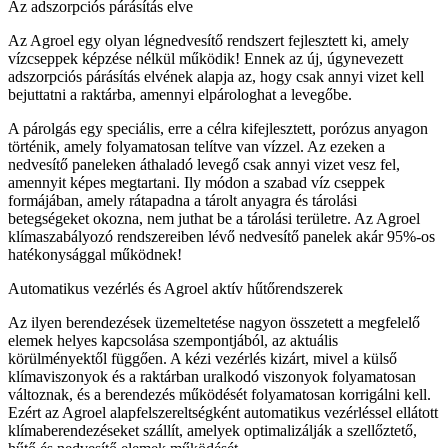
Az adszorpciós párásítás elve
Az Agroel egy olyan légnedvesítő rendszert fejlesztett ki, amely
vízcseppek képzése nélkül működik! Ennek az új, úgynevezett
adszorpciós párásítás elvének alapja az, hogy csak annyi vizet kell
bejuttatni a raktárba, amennyi elpárologhat a levegőbe.
A párolgás egy speciális, erre a célra kifejlesztett, porózus anyagon
történik, amely folyamatosan telítve van vízzel. Az ezeken a
nedvesítő paneleken áthaladó levegő csak annyi vizet vesz fel,
amennyit képes megtartani. Ily módon a szabad víz cseppek
formájában, amely rátapadna a tárolt anyagra és tárolási
betegségeket okozna, nem juthat be a tárolási területre. Az Agroel
klímaszabályozó rendszereiben lévő nedvesítő panelek akár 95%-os
hatékonysággal működnek!
Automatikus vezérlés és Agroel aktív hűtőrendszerek
Az ilyen berendezések üzemeltetése nagyon összetett a megfelelő
elemek helyes kapcsolása szempontjából, az aktuális
körülményektől függően. A kézi vezérlés kizárt, mivel a külső
klímaviszonyok és a raktárban uralkodó viszonyok folyamatosan
változnak, és a berendezés működését folyamatosan korrigálni kell.
Ezért az Agroel alapfelszereltségként automatikus vezérléssel ellátott
klímaberendezéseket szállít, amelyek optimalizálják a szellőztető,