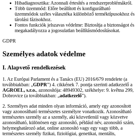
Hibadiagnosztika: Azonnali értesítés a rendszerproblémákról.
Több üzemmód: Előre beállított és konfigurálható
üzemmódok széles választéka különböző terméktípusokhoz és
tárolási fázisokhoz.
Fontos funkciók jelszavas védelme: Biztosítja a biztonságot és
megakadályozza a jogosulatlan beállításmódosításokat.
GDPR
Személyes adatok védelme
I. Alapvető rendelkezések
1. Az Európai Parlament és a Tanács (EU) 2016/679 rendelete (a
továbbiakban: „
GDPR
”) 4. cikkének 7. pontja szerinti adatkezelő a
AGROEL, s.r.o.
, azonosítója: 48949302, székhelye: 9. května 299,
Dobrovice (a továbbiakban: „
adatkezelő
”).
2. Személyes adat minden olyan információ, amely egy azonosított
vagy azonosítható természetes személyre vonatkozik. Azonosítható
természetes személy az a személy, aki közvetlenül vagy közvetve
azonosítható, különösen egy azonosító, például név, azonosító szám,
helymeghatározó adat, online azonosító vagy egy vagy több, a
természetes személy fizikai, fiziológiai, genetikai, mentális,