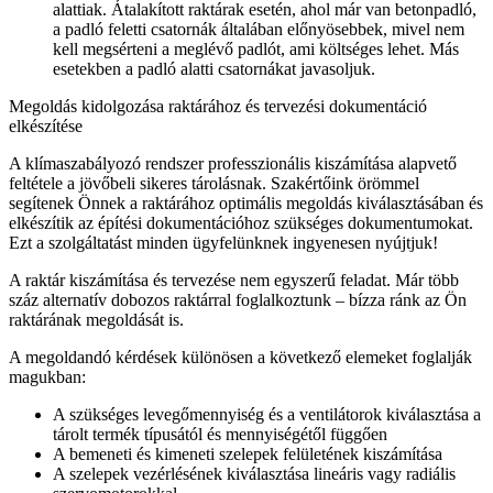
alattiak. Átalakított raktárak esetén, ahol már van betonpadló,
a padló feletti csatornák általában előnyösebbek, mivel nem
kell megsérteni a meglévő padlót, ami költséges lehet. Más
esetekben a padló alatti csatornákat javasoljuk.
Megoldás kidolgozása raktárához és tervezési dokumentáció
elkészítése
A klímaszabályozó rendszer professzionális kiszámítása alapvető
feltétele a jövőbeli sikeres tárolásnak. Szakértőink örömmel
segítenek Önnek a raktárához optimális megoldás kiválasztásában és
elkészítik az építési dokumentációhoz szükséges dokumentumokat.
Ezt a szolgáltatást minden ügyfelünknek ingyenesen nyújtjuk!
A raktár kiszámítása és tervezése nem egyszerű feladat. Már több
száz alternatív dobozos raktárral foglalkoztunk – bízza ránk az Ön
raktárának megoldását is.
A megoldandó kérdések különösen a következő elemeket foglalják
magukban:
A szükséges levegőmennyiség és a ventilátorok kiválasztása a
tárolt termék típusától és mennyiségétől függően
A bemeneti és kimeneti szelepek felületének kiszámítása
A szelepek vezérlésének kiválasztása lineáris vagy radiális