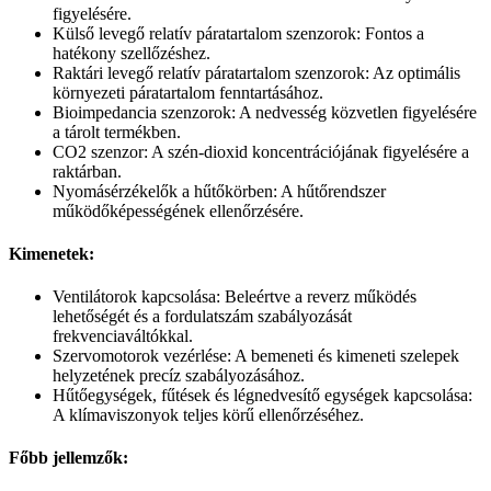
figyelésére.
Külső levegő relatív páratartalom szenzorok: Fontos a
hatékony szellőzéshez.
Raktári levegő relatív páratartalom szenzorok: Az optimális
környezeti páratartalom fenntartásához.
Bioimpedancia szenzorok: A nedvesség közvetlen figyelésére
a tárolt termékben.
CO2 szenzor: A szén-dioxid koncentrációjának figyelésére a
raktárban.
Nyomásérzékelők a hűtőkörben: A hűtőrendszer
működőképességének ellenőrzésére.
Kimenetek:
Ventilátorok kapcsolása: Beleértve a reverz működés
lehetőségét és a fordulatszám szabályozását
frekvenciaváltókkal.
Szervomotorok vezérlése: A bemeneti és kimeneti szelepek
helyzetének precíz szabályozásához.
Hűtőegységek, fűtések és légnedvesítő egységek kapcsolása:
A klímaviszonyok teljes körű ellenőrzéséhez.
Főbb jellemzők: