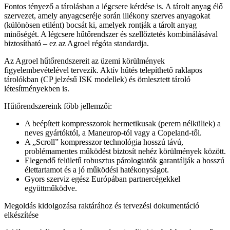
Fontos tényező a tárolásban a légcsere kérdése is. A tárolt anyag élő
szervezet, amely anyagcseréje során illékony szerves anyagokat
(különösen etilént) bocsát ki, amelyek rontják a tárolt anyag
minőségét. A légcsere hűtőrendszer és szellőztetés kombinálásával
biztosítható – ez az Agroel régóta standardja.
Az Agroel hűtőrendszereit az üzemi körülmények
figyelembevételével tervezik. Aktív hűtés telepíthető raklapos
tárolókban (CP jelzésű ISK modellek) és ömlesztett tároló
létesítményekben is.
Hűtőrendszereink főbb jellemzői:
A beépített kompresszorok hermetikusak (perem nélküliek) a
neves gyártóktól, a Maneurop-tól vagy a Copeland-től.
A „Scroll” kompresszor technológia hosszú távú,
problémamentes működést biztosít nehéz körülmények között.
Elegendő felületű robusztus párologtatók garantálják a hosszú
élettartamot és a jó működési hatékonyságot.
Gyors szerviz egész Európában partnercégekkel
együttműködve.
Megoldás kidolgozása raktárához és tervezési dokumentáció
elkészítése