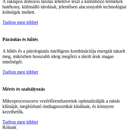
A raklapos dobozos tárolás lehetővé teszi a különböző termékek
hatékony, különálló tárolását, jelentősen alacsonyabb technológiai
költségek mellett.
Tudjon meg többet
Párásítás és hűtés
A hűtés és a párologtatás intelligens kombinációja energiát takarít
meg, miközben hosszabb ideig megőrzi a tárolt áruk magas
minőségét.
Tudjon meg többet
Mérés és szabályozás
Mikroprocesszoros vezérlőrendszereink optimalizálják a raktár
klímáját, megbízható öndiagnosztikát kínálnak, és könnyen
kezelhetők.
Tudjon meg többet
Rólunk