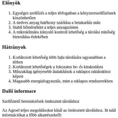
Előnyök
Egységes szellőzés a teljes térfogatban a kényszerszellőzésnek
köszönhetően
A nedves anyag hatékony szárítása a betakarítás után
Stabil hőmérséklet a teljes anyagszinten
A mikroklimára irányuló kontroll lehetőség a tárolási minőség
biztosítása érdekében
Hátrányok
Korlátozott lehetőség több fajta tárolására ugyanabban a
térben
Korlátozott lehetőségek a fokozatos be- és kirakodásra
Műszakilag igényesebb átalakítások a raklapos raktárakhoz
képest
Magasabb energiafogyasztás, mint a raklapos rendszerekben
Další informace
Szellőztető berendezések ömlesztett tároláshoz
Az Agroel teljes megoldásokat kínál az ömlesztett tároláshoz. Itt talál
információkat a főbb alkatrészekről: