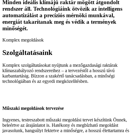
Minden ideális klímájú raktár mögött átgondolt
rendszer áll. Technológiáink ötvözik az intelligens
automatizálást a precíziós mérnöki munkával,
energiát takarítanak meg és védik a termények
minőségét.
Komplex megoldások
Szolgáltatásaink
Komplex szolgáltatásokat nyújtunk a mezőgazdasági raktárak
klímaszabályozó rendszereihez – a tervezéstől a hosszú távú
karbantartásig. Bízzon a szakértő tanácsadásban, a minőségi
technológiában és az egyedi megközelítésben.
Műszaki megoldások tervezése
Ingyenes, testreszabott műszaki megoldási tervet készítünk Önnek,
beleértve az árajánlatot is. Hatékony és megbízható megoldást
javasolunk, hangsúlyt fektetve a minőségre, a hosszú élettartamra és