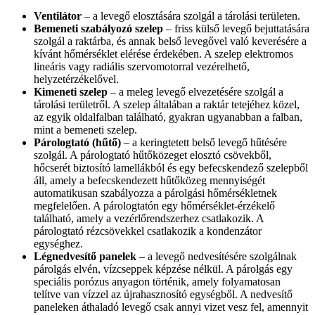
Ventilátor
– a levegő elosztására szolgál a tárolási területen.
Bemeneti szabályozó szelep
– friss külső levegő bejuttatására
szolgál a raktárba, és annak belső levegővel való keverésére a
kívánt hőmérséklet elérése érdekében. A szelep elektromos
lineáris vagy radiális szervomotorral vezérelhető,
helyzetérzékelővel.
Kimeneti szelep
– a meleg levegő elvezetésére szolgál a
tárolási területről. A szelep általában a raktár tetejéhez közel,
az egyik oldalfalban található, gyakran ugyanabban a falban,
mint a bemeneti szelep.
Párologtató (hűtő)
– a keringtetett belső levegő hűtésére
szolgál. A párologtató hűtőközeget elosztó csövekből,
hőcserét biztosító lamellákból és egy befecskendező szelepből
áll, amely a befecskendezett hűtőközeg mennyiségét
automatikusan szabályozza a párolgási hőmérsékletnek
megfelelően. A párologtatón egy hőmérséklet-érzékelő
található, amely a vezérlőrendszerhez csatlakozik. A
párologtató rézcsövekkel csatlakozik a kondenzátor
egységhez.
Légnedvesítő panelek
– a levegő nedvesítésére szolgálnak
párolgás elvén, vízcseppek képzése nélkül. A párolgás egy
speciális porózus anyagon történik, amely folyamatosan
telítve van vízzel az újrahasznosító egységből. A nedvesítő
paneleken áthaladó levegő csak annyi vizet vesz fel, amennyit