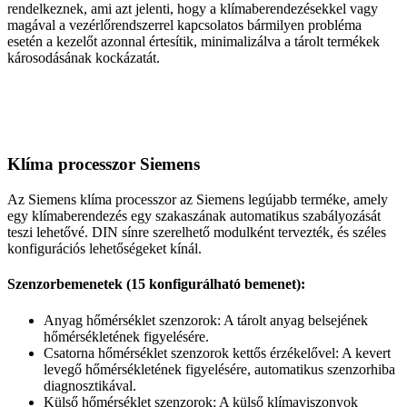
rendelkeznek, ami azt jelenti, hogy a klímaberendezésekkel vagy
magával a vezérlőrendszerrel kapcsolatos bármilyen probléma
esetén a kezelőt azonnal értesítik, minimalizálva a tárolt termékek
károsodásának kockázatát.
Klíma processzor Siemens
Az Siemens klíma processzor az Siemens legújabb terméke, amely
egy klímaberendezés egy szakaszának automatikus szabályozását
teszi lehetővé. DIN sínre szerelhető modulként tervezték, és széles
konfigurációs lehetőségeket kínál.
Szenzorbemenetek (15 konfigurálható bemenet):
Anyag hőmérséklet szenzorok: A tárolt anyag belsejének
hőmérsékletének figyelésére.
Csatorna hőmérséklet szenzorok kettős érzékelővel: A kevert
levegő hőmérsékletének figyelésére, automatikus szenzorhiba
diagnosztikával.
Külső hőmérséklet szenzorok: A külső klímaviszonyok