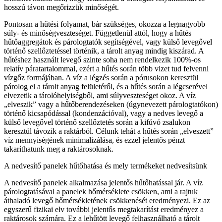
hosszú távon megőrizzük minőségét.
Pontosan a hűtési folyamat, bár szükséges, okozza a legnagyobb
súly- és minőségveszteséget. Függetlenül attól, hogy a hűtés
hűtőaggregátok és párologtatók segítségével, vagy külső levegővel
történő szellőztetéssel történik, a tárolt anyag mindig kiszárad. A
hűtéshez használt levegő szinte soha nem rendelkezik 100%-os
relatív páratartalommal, ezért a hűtés során több vizet tud felvenni
vízgőz formájában. A víz a légzés során a pórusokon keresztül
párolog el a tárolt anyag felületéről, és a hűtés során a légcserével
elvezetik a tárolóhelyiségből, ami súlyveszteséget okoz. A víz
„elveszik” vagy a hűtőberendezéseken (úgynevezett párologtatókon)
történő kicsapódással (kondenzációval), vagy a nedves levegő a
külső levegővel történő szellőztetés során a kifúvó zsalukon
keresztül távozik a raktárból. Célunk tehát a hűtés során „elveszett”
víz mennyiségének minimalizálása, és ezzel jelentős pénzt
takaríthatunk meg a raktárosoknak.
A nedvesítő panelek hűtőhatása és mely termékeket nedvesítsünk
A nedvesítő panelek alkalmazása jelentős hűtőhatással jár. A víz
párologtatásával a panelek hőmérséklete csökken, ami a rajtuk
áthaladó levegő hőmérsékletének csökkenését eredményezi. Ez az
egyszerű fizikai elv további jelentős megtakarítást eredményez a
raktárosok számára. Ez a lehűtött levegő felhasználható a tárolt