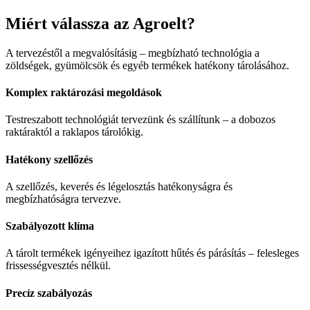
Miért válassza az Agroelt?
A tervezéstől a megvalósításig – megbízható technológia a
zöldségek, gyümölcsök és egyéb termékek hatékony tárolásához.
Komplex raktározási megoldások
Testreszabott technológiát tervezünk és szállítunk – a dobozos
raktáraktól a raklapos tárolókig.
Hatékony szellőzés
A szellőzés, keverés és légelosztás hatékonyságra és
megbízhatóságra tervezve.
Szabályozott klíma
A tárolt termékek igényeihez igazított hűtés és párásítás – felesleges
frissességvesztés nélkül.
Precíz szabályozás