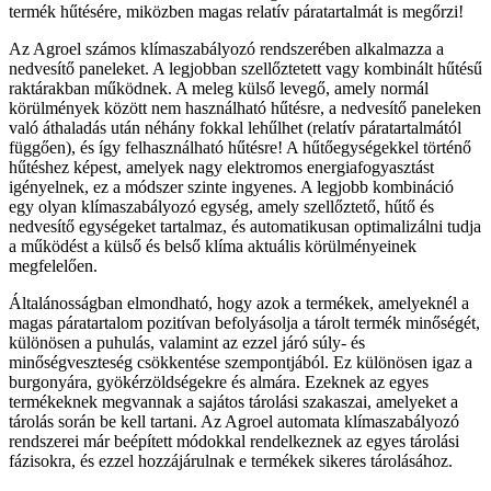
termék hűtésére, miközben magas relatív páratartalmát is megőrzi!
Az Agroel számos klímaszabályozó rendszerében alkalmazza a
nedvesítő paneleket. A legjobban szellőztetett vagy kombinált hűtésű
raktárakban működnek. A meleg külső levegő, amely normál
körülmények között nem használható hűtésre, a nedvesítő paneleken
való áthaladás után néhány fokkal lehűlhet (relatív páratartalmától
függően), és így felhasználható hűtésre! A hűtőegységekkel történő
hűtéshez képest, amelyek nagy elektromos energiafogyasztást
igényelnek, ez a módszer szinte ingyenes. A legjobb kombináció
egy olyan klímaszabályozó egység, amely szellőztető, hűtő és
nedvesítő egységeket tartalmaz, és automatikusan optimalizálni tudja
a működést a külső és belső klíma aktuális körülményeinek
megfelelően.
Általánosságban elmondható, hogy azok a termékek, amelyeknél a
magas páratartalom pozitívan befolyásolja a tárolt termék minőségét,
különösen a puhulás, valamint az ezzel járó súly- és
minőségveszteség csökkentése szempontjából. Ez különösen igaz a
burgonyára, gyökérzöldségekre és almára. Ezeknek az egyes
termékeknek megvannak a sajátos tárolási szakaszai, amelyeket a
tárolás során be kell tartani. Az Agroel automata klímaszabályozó
rendszerei már beépített módokkal rendelkeznek az egyes tárolási
fázisokra, és ezzel hozzájárulnak e termékek sikeres tárolásához.