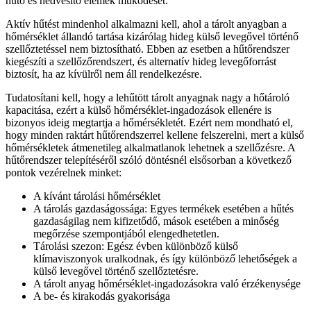
hűtő és nedvesítő elemek működését.
Aktív hűtést mindenhol alkalmazni kell, ahol a tárolt anyagban a
hőmérséklet állandó tartása kizárólag hideg külső levegővel történő
szellőztetéssel nem biztosítható. Ebben az esetben a hűtőrendszer
kiegészíti a szellőzőrendszert, és alternatív hideg levegőforrást
biztosít, ha az kívülről nem áll rendelkezésre.
Tudatosítani kell, hogy a lehűtött tárolt anyagnak nagy a hőtároló
kapacitása, ezért a külső hőmérséklet-ingadozások ellenére is
bizonyos ideig megtartja a hőmérsékletét. Ezért nem mondható el,
hogy minden raktárt hűtőrendszerrel kellene felszerelni, mert a külső
hőmérsékletek átmenetileg alkalmatlanok lehetnek a szellőzésre. A
hűtőrendszer telepítéséről szóló döntésnél elsősorban a következő
pontok vezérelnek minket:
A kívánt tárolási hőmérséklet
A tárolás gazdaságossága: Egyes termékek esetében a hűtés
gazdaságilag nem kifizetődő, mások esetében a minőség
megőrzése szempontjából elengedhetetlen.
Tárolási szezon: Egész évben különböző külső
klímaviszonyok uralkodnak, és így különböző lehetőségek a
külső levegővel történő szellőztetésre.
A tárolt anyag hőmérséklet-ingadozásokra való érzékenysége
A be- és kirakodás gyakorisága