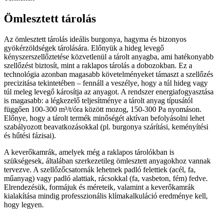
Ömlesztett tárolás
Az ömlesztett tárolás ideális burgonya, hagyma és bizonyos
gyökérzöldségek tárolására. Előnyük a hideg levegő
kényszerszellőztetése közvetlenül a tárolt anyagba, ami hatékonyabb
szellőzést biztosít, mint a raklapos tárolás a dobozokban. Ez a
technológia azonban magasabb követelményeket támaszt a szellőzés
precizitása tekintetében – fennáll a veszélye, hogy a túl hideg vagy
túl meleg levegő károsítja az anyagot. A rendszer energiafogyasztása
is magasabb: a légkezelő teljesítménye a tárolt anyag típusától
függően 100-300 m³/t/óra között mozog, 150-300 Pa nyomáson.
Előnye, hogy a tárolt termék minőségét aktívan befolyásolni lehet
szabályozott beavatkozásokkal (pl. burgonya szárítási, keményítési
és hűtési fázisai).
A keverőkamrák, amelyek még a raklapos tárolókban is
szükségesek, általában szerkezetileg ömlesztett anyagokhoz vannak
tervezve. A szellőzőcsatornák lehetnek padló felettiek (acél, fa,
műanyag) vagy padló alattiak, rácsokkal (fa, vasbeton, fém) fedve.
Elrendezésük, formájuk és méreteik, valamint a keverőkamrák
kialakítása mindig professzionális klímakalkuláció eredménye kell,
hogy legyen.