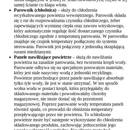
samej ścianie co klapa wlotu.
Parownik (chłodnica)
– służy do chłodzenia
recyrkulowanego powietrza wewnętrznego. Parownik składa
się z rur do rozprowadzania czynnika chłodniczego, żeber
zapewniających wymianę ciepła oraz zaworu wtryskowego,
który automatycznie reguluje ilość dostarczanego czynnika
chłodniczego zgodnie z temperaturą parowania. W parowniku
znajduje się czujnik temperatury podłączony do systemu
sterowania. Parownik jest połączony z jednostką skraplającą
rurami miedzianymi.
Panele nawilżające powietrze
– służą do nawilżania
powietrza na zasadzie parowania, bez tworzenia kropli wody.
Parowanie odbywa się na specjalnym porowatym materiale,
który jest stale nasycony wodą z jednostki recyklingu.
Powietrze przechodzące przez panele nawilżające absorbuje
tylko tyle wody, ile jest w stanie utrzymać. W ten sposób
wolna woda w postaci kropli, która przylegałaby do
składowanego materiału i powodowałaby choroby
magazynowe, nie może dostać się do przestrzeni
magazynowej. Poprzez parowanie wody temperatura paneli
również spada, co prowadzi do obniżenia temperatury
przepływającego przez nie powietrza. To schłodzone
powietrze może być następnie wykorzystane do chłodzenia
składowanego produktu, zachowując jednocześnie jego