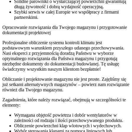
Solidne parowniki o wystarczającej powierzchni gwarantują
długą żywotność i dobrą wydajność operacyjną.
Szybki serwis w całej Europie we współpracy z firmami
partnerskimi.
Opracowanie rozwiązania dla Twojego magazynu i przygotowanie
dokumentacji projektowej
Profesjonalne obliczenie systemu kontroli klimatu jest
podstawowym warunkiem przyszłego udanego przechowywania.
Nasi eksperci z przyjemnością doradzą Państwu w wyborze
optymalnego rozwiązania dla Państwa magazynu i przygotują
niezbędne dokumenty do dokumentacji budowlanej. Tę usługę
świadczymy wszystkim naszym klientom bezpłatnie!
Obliczanie i projektowanie magazynu nie jest proste. Zajęliśmy się
już setkami alternatywnych magazynów – powierz nam rozwiązanie
również dla Twojego magazynu.
Zagadnienia, które należy rozwiązać, obejmują w szczególności te
elementy:
Wymagana objętość powietrza i dobór wentylatorów w
zależności od rodzaju i ilości przechowywanego produktu.
Obliczenie powierzchni klap wlotowych i wydechowych.
Wybór sterowania klapami za pomocą liniowych lub