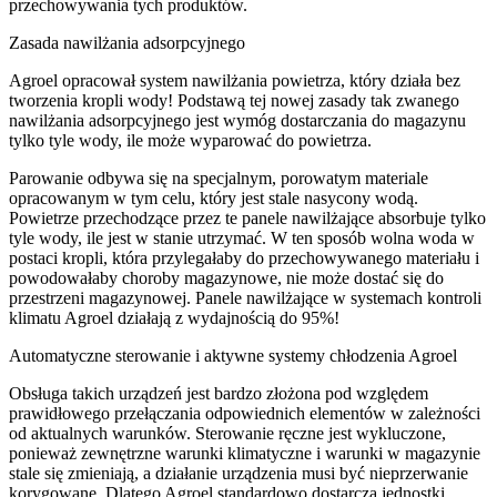
przechowywania tych produktów.
Zasada nawilżania adsorpcyjnego
Agroel opracował system nawilżania powietrza, który działa bez
tworzenia kropli wody! Podstawą tej nowej zasady tak zwanego
nawilżania adsorpcyjnego jest wymóg dostarczania do magazynu
tylko tyle wody, ile może wyparować do powietrza.
Parowanie odbywa się na specjalnym, porowatym materiale
opracowanym w tym celu, który jest stale nasycony wodą.
Powietrze przechodzące przez te panele nawilżające absorbuje tylko
tyle wody, ile jest w stanie utrzymać. W ten sposób wolna woda w
postaci kropli, która przylegałaby do przechowywanego materiału i
powodowałaby choroby magazynowe, nie może dostać się do
przestrzeni magazynowej. Panele nawilżające w systemach kontroli
klimatu Agroel działają z wydajnością do 95%!
Automatyczne sterowanie i aktywne systemy chłodzenia Agroel
Obsługa takich urządzeń jest bardzo złożona pod względem
prawidłowego przełączania odpowiednich elementów w zależności
od aktualnych warunków. Sterowanie ręczne jest wykluczone,
ponieważ zewnętrzne warunki klimatyczne i warunki w magazynie
stale się zmieniają, a działanie urządzenia musi być nieprzerwanie
korygowane. Dlatego Agroel standardowo dostarcza jednostki