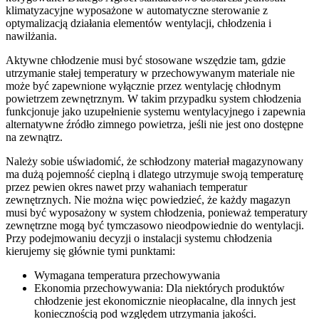
klimatyzacyjne wyposażone w automatyczne sterowanie z
optymalizacją działania elementów wentylacji, chłodzenia i
nawilżania.
Aktywne chłodzenie musi być stosowane wszędzie tam, gdzie
utrzymanie stałej temperatury w przechowywanym materiale nie
może być zapewnione wyłącznie przez wentylację chłodnym
powietrzem zewnętrznym. W takim przypadku system chłodzenia
funkcjonuje jako uzupełnienie systemu wentylacyjnego i zapewnia
alternatywne źródło zimnego powietrza, jeśli nie jest ono dostępne
na zewnątrz.
Należy sobie uświadomić, że schłodzony materiał magazynowany
ma dużą pojemność cieplną i dlatego utrzymuje swoją temperaturę
przez pewien okres nawet przy wahaniach temperatur
zewnętrznych. Nie można więc powiedzieć, że każdy magazyn
musi być wyposażony w system chłodzenia, ponieważ temperatury
zewnętrzne mogą być tymczasowo nieodpowiednie do wentylacji.
Przy podejmowaniu decyzji o instalacji systemu chłodzenia
kierujemy się głównie tymi punktami:
Wymagana temperatura przechowywania
Ekonomia przechowywania: Dla niektórych produktów
chłodzenie jest ekonomicznie nieopłacalne, dla innych jest
koniecznością pod względem utrzymania jakości.