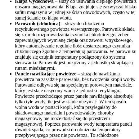
Klapa wydechowa
– służy do usuwania ciepłego powietrza z
obszaru magazynowania. Klapa znajduje się zazwyczaj blisko
sufitu magazynu w jednej ze ścian obwodowych, często w tej
samej ścianie co klapa wlotu.
Parownik (chłodnica)
– służy do chłodzenia
recyrkulowanego powietrza wewnętrznego. Parownik składa
się z rur do rozprowadzania czynnika chłodniczego, żeber
zapewniających wymianę ciepła oraz zaworu wtryskowego,
który automatycznie reguluje ilość dostarczanego czynnika
chłodniczego zgodnie z temperaturą parowania. W parowniku
znajduje się czujnik temperatury podłączony do systemu
sterowania. Parownik jest połączony z jednostką skraplającą
rurami miedzianymi.
Panele nawilżające powietrze
– służą do nawilżania
powietrza na zasadzie parowania, bez tworzenia kropli wody.
Parowanie odbywa się na specjalnym porowatym materiale,
który jest stale nasycony wodą z jednostki recyklingu.
Powietrze przechodzące przez panele nawilżające absorbuje
tylko tyle wody, ile jest w stanie utrzymać. W ten sposób
wolna woda w postaci kropli, która przylegałaby do
składowanego materiału i powodowałaby choroby
magazynowe, nie może dostać się do przestrzeni
magazynowej. Poprzez parowanie wody temperatura paneli
również spada, co prowadzi do obniżenia temperatury
przepływającego przez nie powietrza. To schłodzone