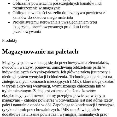
Obliczenie powierzchni poszczególnych kanałów i ich
rozmieszczenie w magazynie
Obliczenie wielkości szczelin do przepływu powietrza z
kanałów do składowanego materiału
Projekt systemu sterowania z uwzględnieniem typu
magazynu, przechowywanego produktu i celu
przechowywania
Produkty
Magazynowanie na paletach
Magazyny paletowe nadają się do przechowywania ziemniaków,
owoców i warzyw, ponieważ umożliwiają oddzielenie partii w
indywidualnych skrzynio-paletach. Ich główną zaletą jest prosty i
niedrogi system wentylacji i chłodzenia. Technologia oparta jest na
zintegrowanych komorach mieszających (IMK), które mogą działać
w trybie aktywnej wentylacji, wymuszonego chłodzenia lub w
trybie mieszanym. Zaletą jest znaczne obniżenie kosztów
eksploatacyjnych i równomierny przepływ powietrza w całym
magazynie – chłodne powietrze wprowadzane jest nad górne rzędy
palet i naturalnie opada w dół. Zapobiega to kondensacji i zmniejsza
ryzyko chorób przechowalniczych. IMK umożliwiają także
dodatkowe nawilżanie powietrza i wymagają minimalnych prac