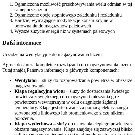
Ograniczona możliwość przechowywania wielu odmian w tej
samej przestrzeni
Ograniczone opcje stopniowego załadunku i rozładunku
Bardziej wymagające modyfikacje konstrukcyjne w
porównaniu do magazynów paletowych
Wyższe zużycie energii niż w systemach paletowych
Další informace
Urządzenia wentylacyjne do magazynowania luzem
Agroel dostarcza kompletne rozwiązania do magazynowania luzem.
Tutaj znajdą Państwo informacje o głównych komponentach:
Wentylator
– służy do rozprowadzania powietrza w obszarze
magazynowania.
Klapa regulacyjna wlotu
– służy do dostarczania świeżego
powietrza zewnętrznego do magazynu i mieszania go z
powietrzem wewnętrznym w celu osiągnięcia żądanej
temperatury. Klapa jest sterowana za pomocą elektrycznego
serwonapędu liniowego lub promieniowego z czujnikiem
położenia.
Klapa wydechowa
– służy do usuwania ciepłego powietrza z
obszaru magazynowania. Klapa znajduje się zazwyczaj blisko
sufitu magazynu w jednej ze ścian obwodowych, często w tej