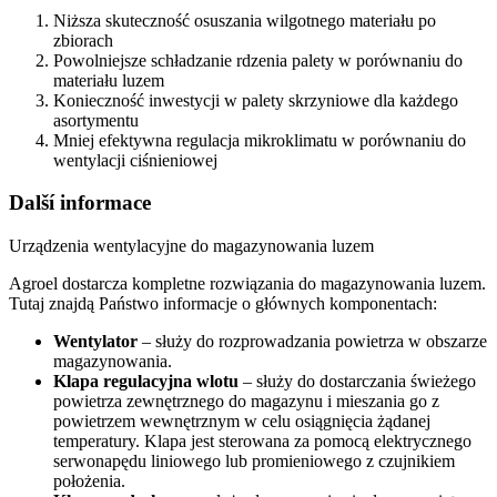
N
iższa skuteczność osuszania wilgotnego materiału po
zbiorach
P
owolniejsze schładzanie rdzenia palety w porównaniu do
materiału luzem
K
onieczność inwestycji w palety skrzyniowe dla każdego
asortymentu
Mniej efektywna regulacja mikroklimatu w porównaniu do
wentylacji ciśnieniowej
Další informace
Urządzenia wentylacyjne do magazynowania luzem
Agroel dostarcza kompletne rozwiązania do magazynowania luzem.
Tutaj znajdą Państwo informacje o głównych komponentach:
Wentylator
– służy do rozprowadzania powietrza w obszarze
magazynowania.
Klapa regulacyjna wlotu
– służy do dostarczania świeżego
powietrza zewnętrznego do magazynu i mieszania go z
powietrzem wewnętrznym w celu osiągnięcia żądanej
temperatury. Klapa jest sterowana za pomocą elektrycznego
serwonapędu liniowego lub promieniowego z czujnikiem
położenia.