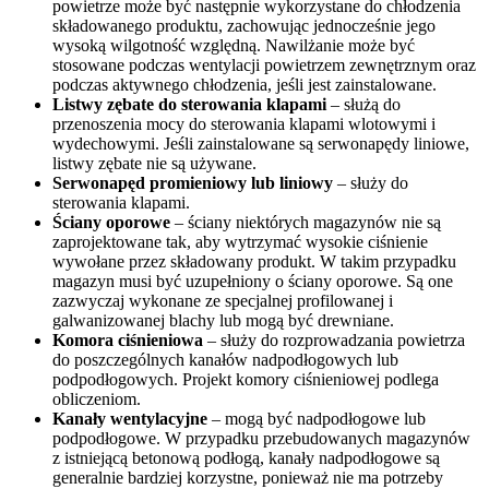
powietrze może być następnie wykorzystane do chłodzenia
składowanego produktu, zachowując jednocześnie jego
wysoką wilgotność względną. Nawilżanie może być
stosowane podczas wentylacji powietrzem zewnętrznym oraz
podczas aktywnego chłodzenia, jeśli jest zainstalowane.
Listwy zębate do sterowania klapami
– służą do
przenoszenia mocy do sterowania klapami wlotowymi i
wydechowymi. Jeśli zainstalowane są serwonapędy liniowe,
listwy zębate nie są używane.
Serwonapęd promieniowy lub liniowy
– służy do
sterowania klapami.
Ściany oporowe
– ściany niektórych magazynów nie są
zaprojektowane tak, aby wytrzymać wysokie ciśnienie
wywołane przez składowany produkt. W takim przypadku
magazyn musi być uzupełniony o ściany oporowe. Są one
zazwyczaj wykonane ze specjalnej profilowanej i
galwanizowanej blachy lub mogą być drewniane.
Komora ciśnieniowa
– służy do rozprowadzania powietrza
do poszczególnych kanałów nadpodłogowych lub
podpodłogowych. Projekt komory ciśnieniowej podlega
obliczeniom.
Kanały wentylacyjne
– mogą być nadpodłogowe lub
podpodłogowe. W przypadku przebudowanych magazynów
z istniejącą betonową podłogą, kanały nadpodłogowe są
generalnie bardziej korzystne, ponieważ nie ma potrzeby