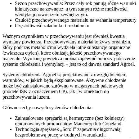
Sezon przechowywania: Przez cały rok panują różne warunki
klimatyczne na zewnątrz, a tym samym różne możliwości
wentylacji powietrzem zewnętrznym.
Czułość przechowywanego materiału na wahania temperatury
Częstotliwość załadunku i rozładunku
Ważnym czynnikiem w przechowywaniu jest również kwestia
wymiany powietrza. Przechowywany materiał to żywy organizm,
który podczas metabolizmu wydziela lotne substancje organiczne
(zwłaszcza etylen), które obniżają jakość przechowywanego
materiału. Wymianę powietrza można zapewnić poprzez połączenie
systemu chłodzenia i wentylacji – jest to od dawna standard Agroel.
Systemy chłodzenia Agroel są projektowane z uwzględnieniem
warunków, w jakich będą eksploatowane. Aktywne chłodzenie
może być zainstalowane zarówno w magazynach paletowych
(modele ISK z oznaczeniem CP), jak i w obiektach do
przechowywania luzem.
Główne cechy naszych systemów chłodzenia:
Zainstalowane sprężarki są hermetyczne (bez kołnierzy)
renomowanych producentów Maneurop lub Copeland.
Technologia sprężarek „Scroll” zapewnia długotrwałą,
bezproblemową pracę w trudnych warunkach.