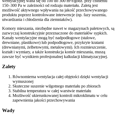
wentylacyjnej waha się od 100 do 300 m³/t/godz. przy ciśnieniu
150–300 Pa w zależności od rodzaju materiału. Zaletą jest
możliwość aktywnego wpływania na jakość przechowywanego
produktu poprzez kontrolowane interwencje (np. fazy suszenia,
utwardzania i chłodzenia dla ziemniaków).
Komory mieszania, niezbędne nawet w magazynach paletowych, są
zazwyczaj konstrukcyjnie przeznaczone do materiałów sypkich.
Kanały wentylacyjne mogą być nadpodłogowe (stalowe,
drewniane, plastikowe) lub podpodłogowe, przykryte kratami
(drewnianymi, żelbetowymi, metalowymi). Ich rozmieszczenie,
kształt i wymiary, a także konstrukcja komór mieszania, muszą
zawsze być wynikiem profesjonalnej kalkulacji klimatyzacyjnej.
Zalety
Równomierna wentylacja całej objętości dzięki wentylacji
wymuszonej
Skuteczne suszenie wilgotnego materiału po zbiorach
Stabilna temperatura w całej warstwie materiału
Możliwość ukierunkowanej kontroli mikroklimatu w celu
zapewnienia jakości przechowywania
Wady