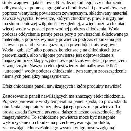
straty wagowe i jakościowe. Niezależnie od tego, czy chłodzenie
odbywa się za pomocą agregatów chłodniczych i parowników, czy
poprzez wentylację powietrzem zewnętrznym, składowany materiał
zawsze wysycha. Powietrze, którym chłodzimy, prawie nigdy nie
ma stuprocentowej wilgotności względnej, a więc może wchłaniać
więcej wody w postaci pary wodnej podczas chłodzenia. Woda
podczas oddychania paruje przez pory z powierzchni składowanego
materiału, a poprzez wymianę powietrza podczas chłodzenia jest
usuwana poza obszar magazynu, co powoduje straty wagowe.
Woda „gubi się” albo poprzez kondensację na chłodnicach (tzw.
parownikach), albo wilgotne powietrze jest odprowadzane z
magazynu przez klapy wydechowe podczas wentylacji powietrzem
zewnętrznym. Naszym celem jest więc zminimalizowanie ilości
„utraconej” wody podczas chłodzenia i tym samym zaoszczędzenie
niemałych pieniędzy magazynierom.
Efekt chłodzenia paneli nawilżających i które produkty nawilżać
Zastosowanie paneli nawilżających ma znaczący efekt chłodzenia.
Poprzez parowanie wody temperatura paneli spada, co prowadzi do
obniżenia temperatury przepływającego przez nie powietrza. Ta
prosta zasada fizyczna przynosi dalsze znaczne oszczędności dla
magazynierów. To schłodzone powietrze może być następnie
wykorzystane do chłodzenia przechowywanego produktu,
zachowując jednocześnie jego wysoką wilgotność względną!