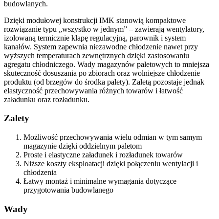
budowlanych.
Dzięki modułowej konstrukcji IMK stanowią kompaktowe
rozwiązanie typu „wszystko w jednym” – zawierają wentylatory,
izolowaną termicznie klapę regulacyjną, parownik i system
kanałów. System zapewnia niezawodne chłodzenie nawet przy
wyższych temperaturach zewnętrznych dzięki zastosowaniu
agregatu chłodniczego. Wady magazynów paletowych to mniejsza
skuteczność dosuszania po zbiorach oraz wolniejsze chłodzenie
produktu (od brzegów do środka palety). Zaletą pozostaje jednak
elastyczność przechowywania różnych towarów i łatwość
załadunku oraz rozładunku.
Zalety
M
ożliwość przechowywania wielu odmian w tym samym
magazynie dzięki oddzielnym paletom
P
roste i elastyczne załadunek i rozładunek towarów
N
iższe koszty eksploatacji dzięki połączeniu wentylacji i
chłodzenia
Ł
atwy montaż i minimalne wymagania dotyczące
przygotowania budowlanego
Wady