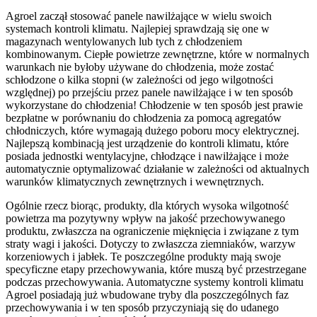
Agroel zaczął stosować panele nawilżające w wielu swoich
systemach kontroli klimatu. Najlepiej sprawdzają się one w
magazynach wentylowanych lub tych z chłodzeniem
kombinowanym. Ciepłe powietrze zewnętrzne, które w normalnych
warunkach nie byłoby używane do chłodzenia, może zostać
schłodzone o kilka stopni (w zależności od jego wilgotności
względnej) po przejściu przez panele nawilżające i w ten sposób
wykorzystane do chłodzenia! Chłodzenie w ten sposób jest prawie
bezpłatne w porównaniu do chłodzenia za pomocą agregatów
chłodniczych, które wymagają dużego poboru mocy elektrycznej.
Najlepszą kombinacją jest urządzenie do kontroli klimatu, które
posiada jednostki wentylacyjne, chłodzące i nawilżające i może
automatycznie optymalizować działanie w zależności od aktualnych
warunków klimatycznych zewnętrznych i wewnętrznych.
Ogólnie rzecz biorąc, produkty, dla których wysoka wilgotność
powietrza ma pozytywny wpływ na jakość przechowywanego
produktu, zwłaszcza na ograniczenie mięknięcia i związane z tym
straty wagi i jakości. Dotyczy to zwłaszcza ziemniaków, warzyw
korzeniowych i jabłek. Te poszczególne produkty mają swoje
specyficzne etapy przechowywania, które muszą być przestrzegane
podczas przechowywania. Automatyczne systemy kontroli klimatu
Agroel posiadają już wbudowane tryby dla poszczególnych faz
przechowywania i w ten sposób przyczyniają się do udanego