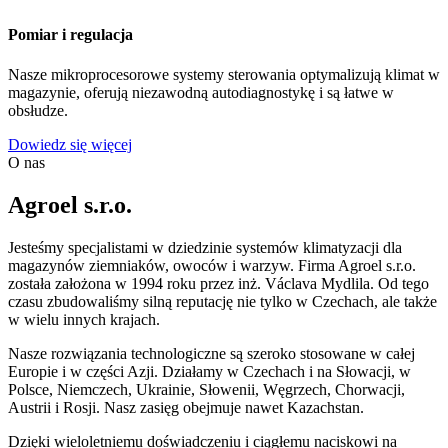
Pomiar i regulacja
Nasze mikroprocesorowe systemy sterowania optymalizują klimat w
magazynie, oferują niezawodną autodiagnostykę i są łatwe w
obsłudze.
Dowiedz się więcej
O nas
Agroel s.r.o.
Jesteśmy specjalistami w dziedzinie systemów klimatyzacji dla
magazynów ziemniaków, owoców i warzyw. Firma Agroel s.r.o.
została założona w 1994 roku przez inż. Václava Mydlila. Od tego
czasu zbudowaliśmy silną reputację nie tylko w Czechach, ale także
w wielu innych krajach.
Nasze rozwiązania technologiczne są szeroko stosowane w całej
Europie i w części Azji. Działamy w Czechach i na Słowacji, w
Polsce, Niemczech, Ukrainie, Słowenii, Węgrzech, Chorwacji,
Austrii i Rosji. Nasz zasięg obejmuje nawet Kazachstan.
Dzięki wieloletniemu doświadczeniu i ciągłemu naciskowi na