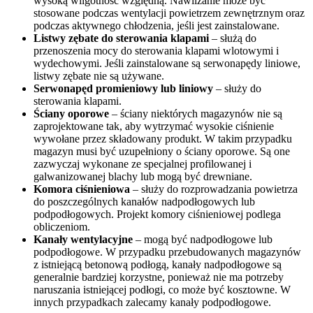
wysoką wilgotność względną. Nawilżanie może być
stosowane podczas wentylacji powietrzem zewnętrznym oraz
podczas aktywnego chłodzenia, jeśli jest zainstalowane.
Listwy zębate do sterowania klapami
– służą do
przenoszenia mocy do sterowania klapami wlotowymi i
wydechowymi. Jeśli zainstalowane są serwonapędy liniowe,
listwy zębate nie są używane.
Serwonapęd promieniowy lub liniowy
– służy do
sterowania klapami.
Ściany oporowe
– ściany niektórych magazynów nie są
zaprojektowane tak, aby wytrzymać wysokie ciśnienie
wywołane przez składowany produkt. W takim przypadku
magazyn musi być uzupełniony o ściany oporowe. Są one
zazwyczaj wykonane ze specjalnej profilowanej i
galwanizowanej blachy lub mogą być drewniane.
Komora ciśnieniowa
– służy do rozprowadzania powietrza
do poszczególnych kanałów nadpodłogowych lub
podpodłogowych. Projekt komory ciśnieniowej podlega
obliczeniom.
Kanały wentylacyjne
– mogą być nadpodłogowe lub
podpodłogowe. W przypadku przebudowanych magazynów
z istniejącą betonową podłogą, kanały nadpodłogowe są
generalnie bardziej korzystne, ponieważ nie ma potrzeby
naruszania istniejącej podłogi, co może być kosztowne. W
innych przypadkach zalecamy kanały podpodłogowe.