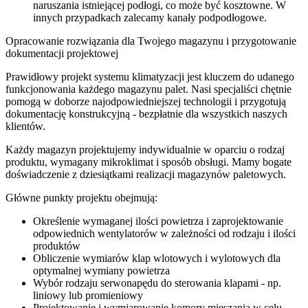
naruszania istniejącej podłogi, co może być kosztowne. W
innych przypadkach zalecamy kanały podpodłogowe.
Opracowanie rozwiązania dla Twojego magazynu i przygotowanie
dokumentacji projektowej
Prawidłowy projekt systemu klimatyzacji jest kluczem do udanego
funkcjonowania każdego magazynu palet. Nasi specjaliści chętnie
pomogą w doborze najodpowiedniejszej technologii i przygotują
dokumentację konstrukcyjną - bezpłatnie dla wszystkich naszych
klientów.
Każdy magazyn projektujemy indywidualnie w oparciu o rodzaj
produktu, wymagany mikroklimat i sposób obsługi. Mamy bogate
doświadczenie z dziesiątkami realizacji magazynów paletowych.
Główne punkty projektu obejmują:
Określenie wymaganej ilości powietrza i zaprojektowanie
odpowiednich wentylatorów w zależności od rodzaju i ilości
produktów
Obliczenie wymiarów klap wlotowych i wylotowych dla
optymalnej wymiany powietrza
Wybór rodzaju serwonapędu do sterowania klapami - np.
liniowy lub promieniowy
Projektowanie i wymiarowanie komory mieszania w celu