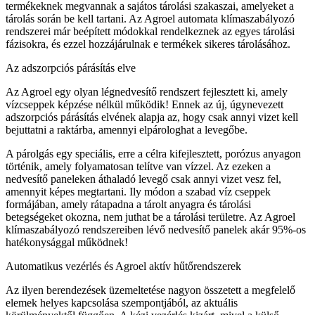
termékeknek megvannak a sajátos tárolási szakaszai, amelyeket a
tárolás során be kell tartani. Az Agroel automata klímaszabályozó
rendszerei már beépített módokkal rendelkeznek az egyes tárolási
fázisokra, és ezzel hozzájárulnak e termékek sikeres tárolásához.
Az adszorpciós párásítás elve
Az Agroel egy olyan légnedvesítő rendszert fejlesztett ki, amely
vízcseppek képzése nélkül működik! Ennek az új, úgynevezett
adszorpciós párásítás elvének alapja az, hogy csak annyi vizet kell
bejuttatni a raktárba, amennyi elpárologhat a levegőbe.
A párolgás egy speciális, erre a célra kifejlesztett, porózus anyagon
történik, amely folyamatosan telítve van vízzel. Az ezeken a
nedvesítő paneleken áthaladó levegő csak annyi vizet vesz fel,
amennyit képes megtartani. Ily módon a szabad víz cseppek
formájában, amely rátapadna a tárolt anyagra és tárolási
betegségeket okozna, nem juthat be a tárolási területre. Az Agroel
klímaszabályozó rendszereiben lévő nedvesítő panelek akár 95%-os
hatékonysággal működnek!
Automatikus vezérlés és Agroel aktív hűtőrendszerek
Az ilyen berendezések üzemeltetése nagyon összetett a megfelelő
elemek helyes kapcsolása szempontjából, az aktuális