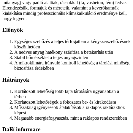
műanyag) vagy padló alattiak, rácsokkal (fa, vasbeton, fém) fedve.
Elrendezésük, formájuk és méreteik, valamint a keverőkamrák
kialakítása mindig professzionális klímakalkuláció eredménye kell,
hogy legyen.
Előnyök
Egységes szellőzés a teljes térfogatban a kényszerszellőzésnek
köszönhetően
A nedves anyag hatékony szárítása a betakarítás után
Stabil hőmérséklet a teljes anyagszinten
A mikroklimára irányuló kontroll lehetőség a tárolási minőség
biztosítása érdekében
Hátrányok
Korlátozott lehetőség több fajta tárolására ugyanabban a
térben
Korlátozott lehetőségek a fokozatos be- és kirakodásra
Műszakilag igényesebb átalakítások a raklapos raktárakhoz
képest
Magasabb energiafogyasztás, mint a raklapos rendszerekben
Další informace