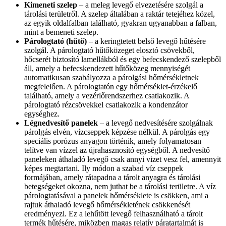
Kimeneti szelep
– a meleg levegő elvezetésére szolgál a
tárolási területről. A szelep általában a raktár tetejéhez közel,
az egyik oldalfalban található, gyakran ugyanabban a falban,
mint a bemeneti szelep.
Párologtató (hűtő)
– a keringtetett belső levegő hűtésére
szolgál. A párologtató hűtőközeget elosztó csövekből,
hőcserét biztosító lamellákból és egy befecskendező szelepből
áll, amely a befecskendezett hűtőközeg mennyiségét
automatikusan szabályozza a párolgási hőmérsékletnek
megfelelően. A párologtatón egy hőmérséklet-érzékelő
található, amely a vezérlőrendszerhez csatlakozik. A
párologtató rézcsövekkel csatlakozik a kondenzátor
egységhez.
Légnedvesítő panelek
– a levegő nedvesítésére szolgálnak
párolgás elvén, vízcseppek képzése nélkül. A párolgás egy
speciális porózus anyagon történik, amely folyamatosan
telítve van vízzel az újrahasznosító egységből. A nedvesítő
paneleken áthaladó levegő csak annyi vizet vesz fel, amennyit
képes megtartani. Ily módon a szabad víz cseppek
formájában, amely rátapadna a tárolt anyagra és tárolási
betegségeket okozna, nem juthat be a tárolási területre. A víz
párologtatásával a panelek hőmérséklete is csökken, ami a
rajtuk áthaladó levegő hőmérsékletének csökkenését
eredményezi. Ez a lehűtött levegő felhasználható a tárolt
termék hűtésére, miközben magas relatív páratartalmát is