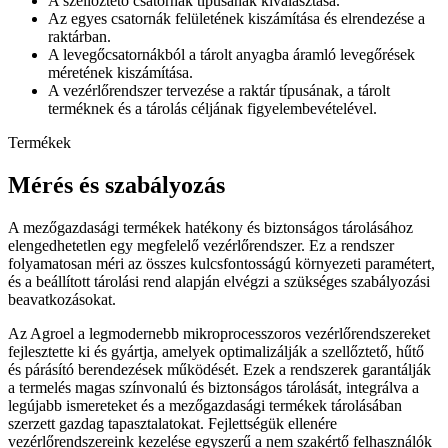
A szellőztető csatornák típusának kiválasztása.
Az egyes csatornák felületének kiszámítása és elrendezése a
raktárban.
A levegőcsatornákból a tárolt anyagba áramló levegőrések
méretének kiszámítása.
A vezérlőrendszer tervezése a raktár típusának, a tárolt
terméknek és a tárolás céljának figyelembevételével.
Termékek
Mérés és szabályozás
A mezőgazdasági termékek hatékony és biztonságos tárolásához
elengedhetetlen egy megfelelő vezérlőrendszer. Ez a rendszer
folyamatosan méri az összes kulcsfontosságú környezeti paramétert,
és a beállított tárolási rend alapján elvégzi a szükséges szabályozási
beavatkozásokat.
Az Agroel a legmodernebb mikroprocesszoros vezérlőrendszereket
fejlesztette ki és gyártja, amelyek optimalizálják a szellőztető, hűtő
és párásító berendezések működését. Ezek a rendszerek garantálják
a termelés magas színvonalú és biztonságos tárolását, integrálva a
legújabb ismereteket és a mezőgazdasági termékek tárolásában
szerzett gazdag tapasztalatokat. Fejlettségük ellenére
vezérlőrendszereink kezelése egyszerű a nem szakértő felhasználók