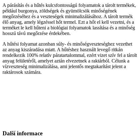
A párásítás és a hűtés kulcsfontosságú folyamatok a tárolt termékek,
például burgonya, zöldségek és gyümölcsök minőségének
megőrzéséhez és a veszteségek minimalizálásához. A tárolt termék
élő anyag, amely légzéssel hőt termel. Ezt a hőt el kell vezetni, és a
terméket le kell hűteni a biológiai folyamatok lassítása és a minőség
hosszú távú megőrzése érdekében.
A hűtési folyamat azonban súly- és minőségveszteséghez vezethet
az anyag kiszáradása miatt. A hűtéshez használt levegő ritkán
rendelkezik 100% relatív páratartalommal, ezért vizet szív fel a tárolt
anyag felületéről, amelyet aztán elvezetnek a raktárból. Célunk a
vízveszteség minimalizálása, ami jelentős megtakarítást jelent a
raktárosok számára.
Další informace