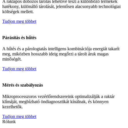
A raklapos dobozos tárolás lehetővé teszi a különböző termékek
hatékony, különálló tárolását, jelentősen alacsonyabb technológiai
költségek mellett.
Tudjon meg többet
Párásítás és hűtés
A hűtés és a párologtatás intelligens kombinációja energiát takarít
meg, miközben hosszabb ideig megőrzi a tárolt áruk magas
minőségét.
Tudjon meg többet
Mérés és szabályozás
Mikroprocesszoros vezérlőrendszereink optimalizálják a raktár
klímáját, megbízható öndiagnosztikát kínálnak, és könnyen
kezelhetők.
Tudjon meg többet
Rólunk