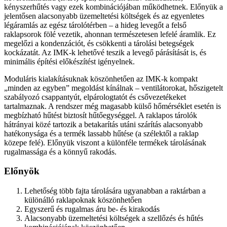
kényszerhűtés vagy ezek kombinációjában működhetnek. Előnyük a
jelentősen alacsonyabb üzemeltetési költségek és az egyenletes
légáramlás az egész tárolótérben – a hideg levegőt a felső
raklapsorok fölé vezetik, ahonnan természetesen lefelé áramlik. Ez
megelőzi a kondenzációt, és csökkenti a tárolási betegségek
kockázatát. Az IMK-k lehetővé teszik a levegő párásítását is, és
minimális építési előkészítést igényelnek.
Moduláris kialakításuknak köszönhetően az IMK-k kompakt
„minden az egyben” megoldást kínálnak – ventilátorokat, hőszigetelt
szabályozó csappantyút, elpárologtatót és csővezetékeket
tartalmaznak. A rendszer még magasabb külső hőmérséklet esetén is
megbízható hűtést biztosít hűtőegységgel. A raklapos tárolók
hátrányai közé tartozik a betakarítás utáni szárítás alacsonyabb
hatékonysága és a termék lassabb hűtése (a szélektől a raklap
közepe felé). Előnyük viszont a különféle termékek tárolásának
rugalmassága és a könnyű rakodás.
Előnyök
L
ehetőség több fajta tárolására ugyanabban a raktárban a
különálló raklapoknak köszönhetően
E
gyszerű és rugalmas áru be- és kirakodás
A
lacsonyabb üzemeltetési költségek a szellőzés és hűtés