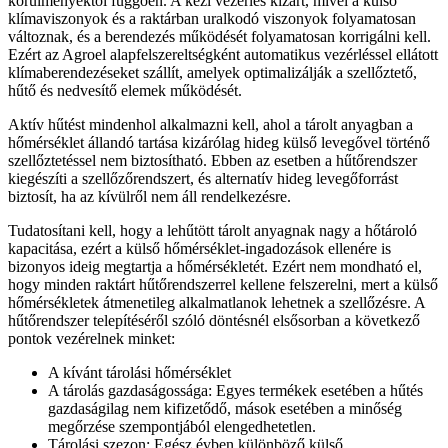
körülményektől függően. A kézi vezérlés kizárt, mivel a külső
klímaviszonyok és a raktárban uralkodó viszonyok folyamatosan
változnak, és a berendezés működését folyamatosan korrigálni kell.
Ezért az Agroel alapfelszereltségként automatikus vezérléssel ellátott
klímaberendezéseket szállít, amelyek optimalizálják a szellőztető,
hűtő és nedvesítő elemek működését.
Aktív hűtést mindenhol alkalmazni kell, ahol a tárolt anyagban a
hőmérséklet állandó tartása kizárólag hideg külső levegővel történő
szellőztetéssel nem biztosítható. Ebben az esetben a hűtőrendszer
kiegészíti a szellőzőrendszert, és alternatív hideg levegőforrást
biztosít, ha az kívülről nem áll rendelkezésre.
Tudatosítani kell, hogy a lehűtött tárolt anyagnak nagy a hőtároló
kapacitása, ezért a külső hőmérséklet-ingadozások ellenére is
bizonyos ideig megtartja a hőmérsékletét. Ezért nem mondható el,
hogy minden raktárt hűtőrendszerrel kellene felszerelni, mert a külső
hőmérsékletek átmenetileg alkalmatlanok lehetnek a szellőzésre. A
hűtőrendszer telepítéséről szóló döntésnél elsősorban a következő
pontok vezérelnek minket:
A kívánt tárolási hőmérséklet
A tárolás gazdaságossága: Egyes termékek esetében a hűtés
gazdaságilag nem kifizetődő, mások esetében a minőség
megőrzése szempontjából elengedhetetlen.
Tárolási szezon: Egész évben különböző külső