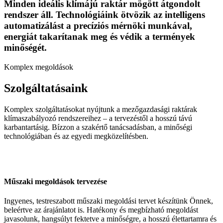
Minden ideális klímájú raktár mögött átgondolt
rendszer áll. Technológiáink ötvözik az intelligens
automatizálást a precíziós mérnöki munkával,
energiát takarítanak meg és védik a termények
minőségét.
Komplex megoldások
Szolgáltatásaink
Komplex szolgáltatásokat nyújtunk a mezőgazdasági raktárak
klímaszabályozó rendszereihez – a tervezéstől a hosszú távú
karbantartásig. Bízzon a szakértő tanácsadásban, a minőségi
technológiában és az egyedi megközelítésben.
Műszaki megoldások tervezése
Ingyenes, testreszabott műszaki megoldási tervet készítünk Önnek,
beleértve az árajánlatot is. Hatékony és megbízható megoldást
javasolunk, hangsúlyt fektetve a minőségre, a hosszú élettartamra és