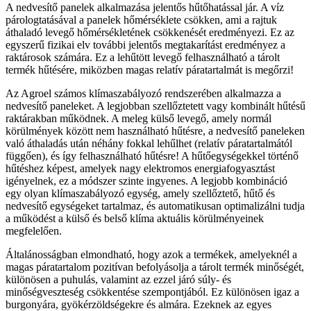
A nedvesítő panelek alkalmazása jelentős hűtőhatással jár. A víz
párologtatásával a panelek hőmérséklete csökken, ami a rajtuk
áthaladó levegő hőmérsékletének csökkenését eredményezi. Ez az
egyszerű fizikai elv további jelentős megtakarítást eredményez a
raktárosok számára. Ez a lehűtött levegő felhasználható a tárolt
termék hűtésére, miközben magas relatív páratartalmát is megőrzi!
Az Agroel számos klímaszabályozó rendszerében alkalmazza a
nedvesítő paneleket. A legjobban szellőztetett vagy kombinált hűtésű
raktárakban működnek. A meleg külső levegő, amely normál
körülmények között nem használható hűtésre, a nedvesítő paneleken
való áthaladás után néhány fokkal lehűlhet (relatív páratartalmától
függően), és így felhasználható hűtésre! A hűtőegységekkel történő
hűtéshez képest, amelyek nagy elektromos energiafogyasztást
igényelnek, ez a módszer szinte ingyenes. A legjobb kombináció
egy olyan klímaszabályozó egység, amely szellőztető, hűtő és
nedvesítő egységeket tartalmaz, és automatikusan optimalizálni tudja
a működést a külső és belső klíma aktuális körülményeinek
megfelelően.
Általánosságban elmondható, hogy azok a termékek, amelyeknél a
magas páratartalom pozitívan befolyásolja a tárolt termék minőségét,
különösen a puhulás, valamint az ezzel járó súly- és
minőségveszteség csökkentése szempontjából. Ez különösen igaz a
burgonyára, gyökérzöldségekre és almára. Ezeknek az egyes