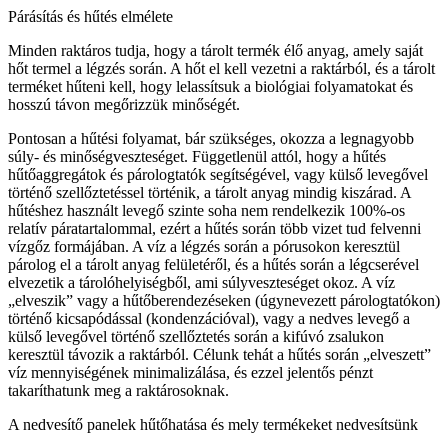
Párásítás és hűtés elmélete
Minden raktáros tudja, hogy a tárolt termék élő anyag, amely saját
hőt termel a légzés során. A hőt el kell vezetni a raktárból, és a tárolt
terméket hűteni kell, hogy lelassítsuk a biológiai folyamatokat és
hosszú távon megőrizzük minőségét.
Pontosan a hűtési folyamat, bár szükséges, okozza a legnagyobb
súly- és minőségveszteséget. Függetlenül attól, hogy a hűtés
hűtőaggregátok és párologtatók segítségével, vagy külső levegővel
történő szellőztetéssel történik, a tárolt anyag mindig kiszárad. A
hűtéshez használt levegő szinte soha nem rendelkezik 100%-os
relatív páratartalommal, ezért a hűtés során több vizet tud felvenni
vízgőz formájában. A víz a légzés során a pórusokon keresztül
párolog el a tárolt anyag felületéről, és a hűtés során a légcserével
elvezetik a tárolóhelyiségből, ami súlyveszteséget okoz. A víz
„elveszik” vagy a hűtőberendezéseken (úgynevezett párologtatókon)
történő kicsapódással (kondenzációval), vagy a nedves levegő a
külső levegővel történő szellőztetés során a kifúvó zsalukon
keresztül távozik a raktárból. Célunk tehát a hűtés során „elveszett”
víz mennyiségének minimalizálása, és ezzel jelentős pénzt
takaríthatunk meg a raktárosoknak.
A nedvesítő panelek hűtőhatása és mely termékeket nedvesítsünk