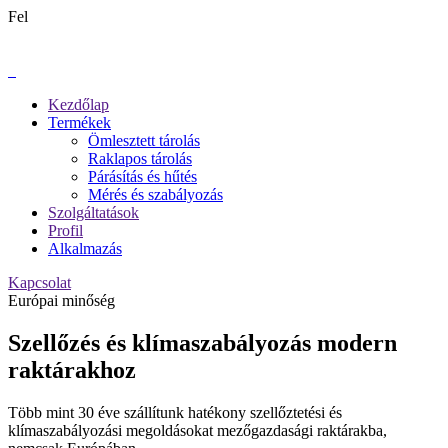
Fel
Kezdőlap
Termékek
Ömlesztett tárolás
Raklapos tárolás
Párásítás és hűtés
Mérés és szabályozás
Szolgáltatások
Profil
Alkalmazás
Kapcsolat
Európai minőség
Szellőzés és klímaszabályozás modern
raktárakhoz
Több mint 30 éve szállítunk hatékony szellőztetési és
klímaszabályozási megoldásokat mezőgazdasági raktárakba,