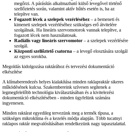
megőrzi. A párásítás alkalmazható külső levegővel történő
szellőztetés során, valamint aktív hűtés esetén is, ha az
telepítve van.
Fogazott lécek a szelepek vezérléséhez
– a bemeneti és
kimeneti szelepek vezérléséhez szükséges erő átvitelére
szolgálnak. Ha lineáris szervomotorok vannak telepítve, a
fogazott lécek nem használatosak.
Radiális vagy lineáris szervomotor
– a szelepek vezérlésére
szolgál.
Központi szellőztető csatorna
– a levegő elosztására szolgál
az egyes sorokba.
Megoldás kidolgozása raktárához és tervezési dokumentáció
elkészítése
A klímaberendezés helyes kialakítása minden raklapraktár sikeres
működésének kulcsa. Szakembereink szívesen segítenek a
legmegfelelőbb technológia kiválasztásában és a kivitelezési
dokumentáció elkészítésében - minden ügyfelünk számára
ingyenesen.
Minden raktárat egyedileg tervezünk meg a termék típusa, a
szükséges mikroklíma és a kezelés módja alapján. Több tucatnyi
raklapos raktár megvalósításában rendelkezünk nagy tapasztalattal.