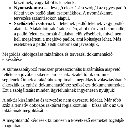
készülnek, vagy fából is lehetnek.
Nyomáskamra
– a levegő elosztására szolgál az egyes padló
feletti vagy padló alatti csatornákhoz. A nyomáskamra
tervezése számításokon alapul.
Szellőztető csatornák
– lehetnek padló felettiek vagy padló
alattiak. Átalakított raktárak esetén, ahol már van betonpadló,
a padló feletti csatornák általában előnyösebbek, mivel nem
kell megsérteni a meglévő padlót, ami költséges lehet. Más
esetekben a padló alatti csatornákat javasoljuk.
Megoldás kidolgozása raktárához és tervezési dokumentáció
elkészítése
A klímaszabályozó rendszer professzionális kiszámítása alapvető
feltétele a jövőbeli sikeres tárolásnak. Szakértőink örömmel
segítenek Önnek a raktárához optimális megoldás kiválasztásában és
elkészítik az építési dokumentációhoz szükséges dokumentumokat.
Ezt a szolgáltatást minden ügyfelünknek ingyenesen nyújtjuk!
A raktár kiszámítása és tervezése nem egyszerű feladat. Már több
száz alternatív dobozos raktárral foglalkoztunk – bízza ránk az Ön
raktárának megoldását is.
A megoldandó kérdések különösen a következő elemeket foglalják
magukban: