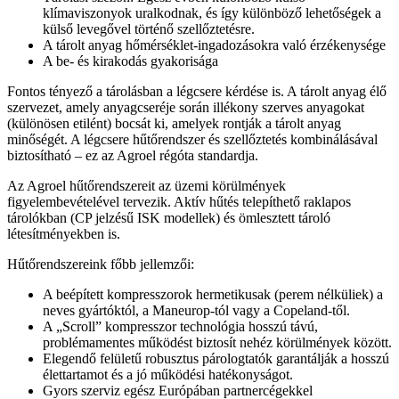
klímaviszonyok uralkodnak, és így különböző lehetőségek a
külső levegővel történő szellőztetésre.
A tárolt anyag hőmérséklet-ingadozásokra való érzékenysége
A be- és kirakodás gyakorisága
Fontos tényező a tárolásban a légcsere kérdése is. A tárolt anyag élő
szervezet, amely anyagcseréje során illékony szerves anyagokat
(különösen etilént) bocsát ki, amelyek rontják a tárolt anyag
minőségét. A légcsere hűtőrendszer és szellőztetés kombinálásával
biztosítható – ez az Agroel régóta standardja.
Az Agroel hűtőrendszereit az üzemi körülmények
figyelembevételével tervezik. Aktív hűtés telepíthető raklapos
tárolókban (CP jelzésű ISK modellek) és ömlesztett tároló
létesítményekben is.
Hűtőrendszereink főbb jellemzői:
A beépített kompresszorok hermetikusak (perem nélküliek) a
neves gyártóktól, a Maneurop-tól vagy a Copeland-től.
A „Scroll” kompresszor technológia hosszú távú,
problémamentes működést biztosít nehéz körülmények között.
Elegendő felületű robusztus párologtatók garantálják a hosszú
élettartamot és a jó működési hatékonyságot.
Gyors szerviz egész Európában partnercégekkel