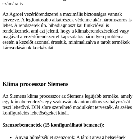
számára is.
Az Agroel vezérlőrendszerei a maximális biztonságra vannak
tervezve. A legfontosabb alkatrészek védelme akár háromszoros is
lehet. A rendszerek ún. hibadiagnosztikai funkcióval is
rendelkeznek, ami azt jelenti, hogy a klímaberendezésekkel vagy
magával a vezérlőrendszerrel kapcsolatos bármilyen probléma
esetén a kezelőt azonnal értesítik, minimalizálva a tárolt termékek
károsodásának kockázatát.
Klíma processzor Siemens
Az Siemens klíma processzor az Siemens legújabb terméke, amely
egy klímaberendezés egy szakaszának automatikus szabályozását
teszi lehetővé. DIN sínre szerelhető modulként tervezték, és széles
konfigurációs lehetőségeket kínál.
Szenzorbemenetek (15 konfigurálható bemenet):
Anyag hőmérséklet szenzorok: A tárolt anyag belsejének