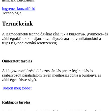
nemcsak Európában.
Ingyenes konzultáció
Technológia
Termékeink
A legmodernebb technológiákat kínáljuk a burgonya-, gyümölcs- és
zöldségraktárak klímájának szabályozására – a ventilátoroktól a
teljes légkondicionáló rendszerekig.
Ömlesztett tárolás
A kényszerszellőzésű dobozos tárolás precíz légáramlás és
szabályozott páratartalom révén meghosszabbítja a burgonya és
zöldségek frissességét.
Tudjon meg többet
Raklapos tárolás