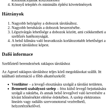
kombinációjának köszönhetően
K
önnyű telepítés és minimális építési követelmények
Hátrányok
N
agyobb helyigény a dobozok tárolásához.
N
agyobb beruházás a dobozok beszerzésébe.
L
égszivárgás lehetősége a dobozok között, ami csökkentheti a
szellőzés hatékonyságát.
A
belső klímára való beavatkozás korlátozottabb lehetőségei a
nyitott tároláshoz képest.
Další informace
Szellőztető berendezések raklapos tároláshoz
Az Agroel raklapos tároláshoz teljes körű megoldásokat szállít. Itt
található információ a főbb alkatrészekről:
Ventilátor
– a levegő elosztására szolgál a tárolási területen.
Bemeneti szabályozó szelep
– friss külső levegő bejuttatására
szolgál a raktárba, és annak belső levegővel való keverésére a
kívánt hőmérséklet elérése érdekében. A szelep elektromos
lineáris vagy radiális szervomotorral vezérelhető,
helyzetérzékelővel.