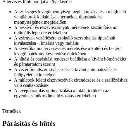
A tervezés főbb pontjai a következők:
A szükséges levegőmennyiség meghatározása és a megfelelő
ventilátorok kialakítása a termékek típusának és
mennyiségének megfelelően
A beszívó- és elszívószárnyak méretének kiszámítása az
optimális légcsere érdekében
A szárnyak vezérlésére szolgáló szervohajtás típusának
kiválasztása -. lineáris vagy radiális
A keverőkamra tervezése és méretezése a kültéri és beltéri
levegő hatékony keveredése érdekében
A hűtési és párásítási rendszer beállítása a kívánt hőmérséklet
és páratartalom szerint
A vezérlőrendszer kiválasztása a kívánt automatizálás és
felügyelet tekintetében
A raklapok feletti elszívócsövek elrendezése és a szellőzéshez
való csatlakozásuk
A levegőáramlás optimalizálása a raktár területén az
egyenletes mikroklíma biztosítása érdekében
.
Termékek
Párásítás és hűtés