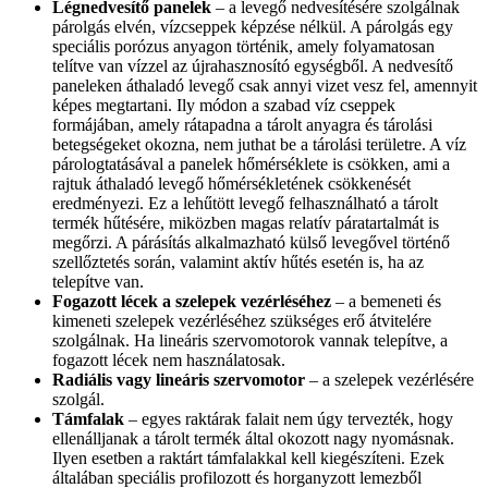
Légnedvesítő panelek
– a levegő nedvesítésére szolgálnak
párolgás elvén, vízcseppek képzése nélkül. A párolgás egy
speciális porózus anyagon történik, amely folyamatosan
telítve van vízzel az újrahasznosító egységből. A nedvesítő
paneleken áthaladó levegő csak annyi vizet vesz fel, amennyit
képes megtartani. Ily módon a szabad víz cseppek
formájában, amely rátapadna a tárolt anyagra és tárolási
betegségeket okozna, nem juthat be a tárolási területre. A víz
párologtatásával a panelek hőmérséklete is csökken, ami a
rajtuk áthaladó levegő hőmérsékletének csökkenését
eredményezi. Ez a lehűtött levegő felhasználható a tárolt
termék hűtésére, miközben magas relatív páratartalmát is
megőrzi. A párásítás alkalmazható külső levegővel történő
szellőztetés során, valamint aktív hűtés esetén is, ha az
telepítve van.
Fogazott lécek a szelepek vezérléséhez
– a bemeneti és
kimeneti szelepek vezérléséhez szükséges erő átvitelére
szolgálnak. Ha lineáris szervomotorok vannak telepítve, a
fogazott lécek nem használatosak.
Radiális vagy lineáris szervomotor
– a szelepek vezérlésére
szolgál.
Támfalak
– egyes raktárak falait nem úgy tervezték, hogy
ellenálljanak a tárolt termék által okozott nagy nyomásnak.
Ilyen esetben a raktárt támfalakkal kell kiegészíteni. Ezek
általában speciális profilozott és horganyzott lemezből