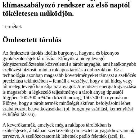
klímaszabályozó rendszer az első naptól
tökéletesen működjön.
Termékek
Ömlesztett tárolás
Az ömlesztett tárolás ideális burgonya, hagyma és bizonyos
gyökérzöldségek tárolására. Előnyük a hideg levegő
kényszerszellőztetése közvetlenül a tárolt anyagba, ami hatékonyabb
szellőzést biztosít, mint a raklapos tárolás a dobozokban. Ez a
technológia azonban magasabb követelményeket támaszt a szellőzés
precizitása tekintetében – fennáll a veszélye, hogy a túl hideg vagy
túl meleg levegő károsítja az anyagot. A rendszer energiafogyasztása
is magasabb: a légkezelő teljesítménye a tárolt anyag típusától
függően 100-300 m³/t/óra között mozog, 150-300 Pa nyomáson.
Előnye, hogy a tárolt termék minőségét aktívan befolyásolni lehet
szabályozott beavatkozásokkal (pl. burgonya szárítási, keményítési
és hűtési fázisai).
A keverőkamrák, amelyek még a raklapos tárolókban is
szükségesek, általában szerkezetileg ömlesztett anyagokhoz vannak
tervezve. A szellőzőcsatornák lehetnek padló felettiek (acél, fa,