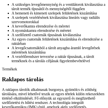
A szükséges levegőmennyiség és a ventilátorok kiválasztása a
tárolt termék típusától és mennyiségétől függően
A bemeneti és kimeneti szelepek felületének kiszámítása
A szelepek vezérlésének kiválasztása lineáris vagy radiális
szervomotorokkal
A keverőkamra elrendezése és méretei
A nyomáskamra elrendezése és méretei
A szellőztető csatornák típusának kiválasztása
Az egyes csatornák felületének kiszámítása és elrendezése a
raktárban
A levegőcsatornákból a tárolt anyagba áramló levegőrések
méretének kiszámítása
A vezérlőrendszer tervezése a raktár típusának, a tárolt
terméknek és a tárolás céljának figyelembevételével
Termékek
Raklapos tárolás
A raklapos tárolók alkalmasak burgonya, gyümölcs és zöldség
tárolására, mivel lehetővé teszik az egyes tételek külön rekeszekben
történő elkülönítését. Fő előnyük az egyszerű és megfizethető
szellőztetési és hűtési rendszer. A technológia integrált
keverőkamrákra (IMK) épül, amelyek aktív szellőztetés,