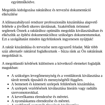
együttműködve.
Megoldás kidolgozása raktárához és tervezési dokumentáció
elkészítése
A klímaszabályozó rendszer professzionális kiszámítása alapvető
feltétele a jövőbeli sikeres tárolásnak. Szakértőink örömmel
segítenek Önnek a raktárához optimális megoldás kiválasztásában és
elkészítik az építési dokumentációhoz szükséges dokumentumokat.
Ezt a szolgáltatást minden ügyfelünknek ingyenesen nyújtjuk!
A raktár kiszámítása és tervezése nem egyszerű feladat. Már több
száz alternatív raktárral foglalkoztunk – bízza ránk az Ön raktárának
megoldását is.
A megoldandó kérdések különösen a következő elemeket foglalják
magukban:
A szükséges levegőmennyiség és a ventilátorok kiválasztása a
tárolt termék típusától és mennyiségétől függően.
A bemeneti és kimeneti szelepek felületének kiszámítása.
A szelepek vezérlésének kiválasztása lineáris vagy radiális
szervomotorokkal.
A keverőkamra elrendezése és méretei.
A nyomáskamra elrendezése és méretei.