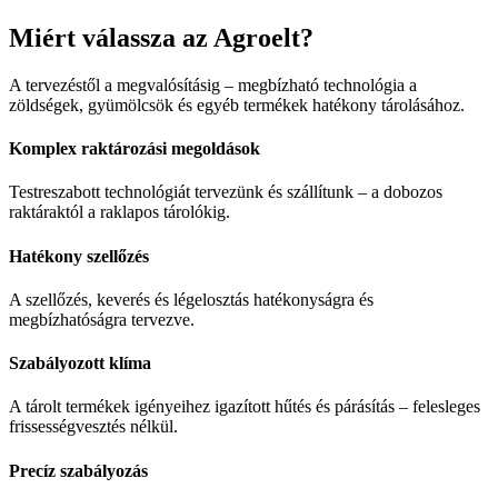
Miért válassza az Agroelt?
A tervezéstől a megvalósításig – megbízható technológia a
zöldségek, gyümölcsök és egyéb termékek hatékony tárolásához.
Komplex raktározási megoldások
Testreszabott technológiát tervezünk és szállítunk – a dobozos
raktáraktól a raklapos tárolókig.
Hatékony szellőzés
A szellőzés, keverés és légelosztás hatékonyságra és
megbízhatóságra tervezve.
Szabályozott klíma
A tárolt termékek igényeihez igazított hűtés és párásítás – felesleges
frissességvesztés nélkül.
Precíz szabályozás