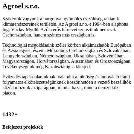
Agroel s.r.o.
Szakértők vagyunk a burgonya, gyümölcs és zöldség raktárak
klímarendszereinek területén. Az Agroel s.r.o.-t 1994-ben alapította
Ing. Václav Mydlil. Azóta erős hírnevet szereztünk nemcsak
Csehországban, hanem számos más országban is.
Technológiai megoldásaink széles körben alkalmazhatók Európában
és Ázsia egyes részein. Működünk Csehországban és Szlovákiában,
Lengyelországban, Németországban, Ukrajnában, Szlovéniában,
Magyarországon, Horvátországban, Ausztriában és Oroszországban.
Tevékenységünk még Kazahsztánig is kiterjed.
Évtizedes tapasztalatunknak, valamint a minőség és innováció iránti
folyamatos elkötelezettségünknek köszönhetően a vezető beszállítók
közé tartozunk az iparágban, mind a hazai, mind a nemzetközi
piacon.
1432
+
Befejezett projektek