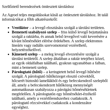
Szellőztető berendezések ömlesztett tároláshoz
Az Agroel teljes megoldásokat kínál az ömlesztett tároláshoz. Itt talál
információkat a főbb alkatrészekről:
Ventilátor
– a levegő elosztására szolgál a tárolási területen.
Bemeneti szabályozó szelep
– friss külső levegő bejuttatására
szolgál a raktárba, és annak belső levegővel való keverésére a
kívánt hőmérséklet elérése érdekében. A szelep elektromos
lineáris vagy radiális szervomotorral vezérelhető,
helyzetérzékelővel.
Kimeneti szelep
– a meleg levegő elvezetésére szolgál a
tárolási területről. A szelep általában a raktár tetejéhez közel,
az egyik oldalfalban található, gyakran ugyanabban a falban,
mint a bemeneti szelep.
Párologtató (hűtő)
– a keringtetett belső levegő hűtésére
szolgál. A párologtató hűtőközeget elosztó csövekből,
hőcserét biztosító lamellákból és egy befecskendező szelepből
áll, amely a befecskendezett hűtőközeg mennyiségét
automatikusan szabályozza a párolgási hőmérsékletnek
megfelelően. A párologtatón egy hőmérséklet-érzékelő
található, amely a vezérlőrendszerhez csatlakozik. A
párologtató rézcsövekkel csatlakozik a kondenzátor
egységhez.